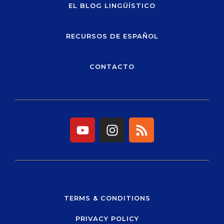
EL BLOG LINGÜÍSTICO
RECURSOS DE ESPAÑOL
CONTACTO
Y
I
R
o
n
s
u
s
s
t
t
u
a
b
g
e
r
TERMS & CONDITIONS
a
PRIVACY POLICY
m