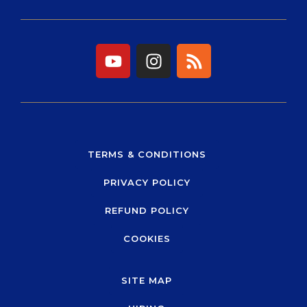
Y
I
R
o
n
s
u
s
s
t
t
u
a
b
g
e
r
TERMS & CONDITIONS
a
PRIVACY POLICY
m
REFUND POLICY
COOKIES
SITE MAP