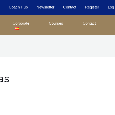
e
Coach Hub
Newsletter
Contact
Register
Log 
Corporate
Courses
Contact
as