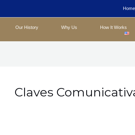
Hom
Our History
Why Us
How It Works
Claves Comunicativ