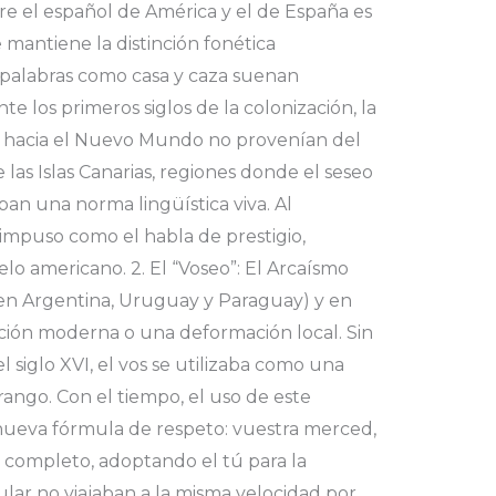
tre el español de América y el de España es
e mantiene la distinción fonética
e palabras como casa y caza suenan
 los primeros siglos de la colonización, la
n hacia el Nuevo Mundo no provenían del
 las Islas Canarias, regiones donde el seseo
ban una norma lingüística viva. Al
 impuso como el habla de prestigio,
lo americano. 2. El “Voseo”: El Arcaísmo
en Argentina, Uruguay y Paraguay) y en
ión moderna o una deformación local. Sin
l siglo XVI, el vos se utilizaba como una
rango. Con el tiempo, el uso de este
 nueva fórmula de respeto: vuestra merced,
 completo, adoptando el tú para la
sular no viajaban a la misma velocidad por