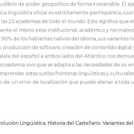
 equilibrio de poder geopolítico de forma irreversible. El
ica lingüística oficial es estrictamente panhispánica, co
las 23 academias de todo el mundo. Esto significa que 
ente el mismo peso institucional, académico y normativ
0% de los hablantes nativos del idioma, sus variantes no
, producción de software, creación de contenido digital
aralela del español a ambos lados del Atlántico nos demu
n ecosistema vivo que se adapta a las necesidades de su 
omprender estas sutiles fronteras lingüísticas y cultural
 de un error de localización que puede alienar a toda u
olución Lingüística
,
Historia del Castellano
,
Variantes de