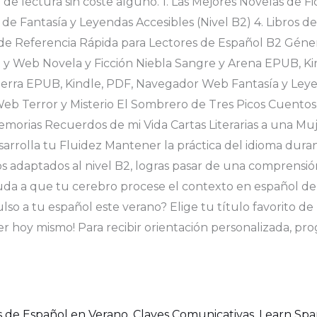
e lectura sin coste alguno. 1. Las Mejores Novelas de Fi
s de Fantasía y Leyendas Accesibles (Nivel B2) 4. Libros de 
 Referencia Rápida para Lectores de Español B2 Género 
l y Web Novela y Ficción Niebla Sangre y Arena EPUB, K
a Tierra EPUB, Kindle, PDF, Navegador Web Fantasía y Le
eb Terror y Misterio El Sombrero de Tres Picos Cuento
emorias Recuerdos de mi Vida Cartas Literarias a una M
rrolla tu Fluidez Mantener la práctica del idioma duran
ros adaptados al nivel B2, logras pasar de una comprensión
ayuda a que tu cerebro procese el contexto en español de
o a tu español este verano? Elige tu título favorito de l
er hoy mismo! Para recibir orientación personalizada, p
s de Español en Verano
,
Claves Comunicativas
,
Learn Spa