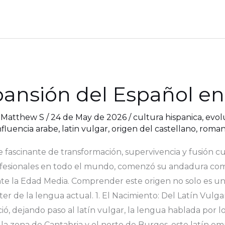
xpansión del Español e
/
Matthew S
/
24 de May de 2026
/
cultura hispanica
,
evolu
nfluencia arabe
,
latin vulgar
,
origen del castellano
,
roman
aje fascinante de transformación, supervivencia y fusió
rofesionales en todo el mundo, comenzó su andadura com
 la Edad Media. Comprender este origen no solo es un eje
ácter de la lengua actual. 1. El Nacimiento: Del Latín Vulg
ó, dejando paso al latín vulgar, la lengua hablada por l
 la zona de Cantabria y el norte de Burgos, este latín 