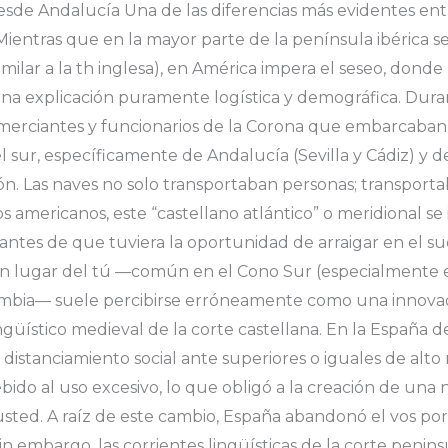
 desde Andalucía Una de las diferencias más evidentes en
. Mientras que en la mayor parte de la península ibérica s
imilar a la th inglesa), en América impera el seseo, dond
 explicación puramente logística y demográfica. Durante
comerciantes y funcionarios de la Corona que embarcaba
 sur, específicamente de Andalucía (Sevilla y Cádiz) y de
ón. Las naves no solo transportaban personas; transporta
 americanos, este “castellano atlántico” o meridional se
antes de que tuviera la oportunidad de arraigar en el sue
 en lugar del tú —común en el Cono Sur (especialmente 
ombia— suele percibirse erróneamente como una innovac
güístico medieval de la corte castellana. En la España de
distanciamiento social ante superiores o iguales de alto 
ido al uso excesivo, lo que obligó a la creación de una
ted. A raíz de este cambio, España abandonó el vos por
Sin embargo, las corrientes lingüísticas de la corte penin