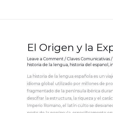
El Origen y la E
El
Origen
y
Leave a Comment
/
Claves Comunicativas
historia de la lengua
,
historia del espanol
,
i
la
Expansión
La historia de la lengua española es un vi
del
idioma global utilizado por millones de p
Español
fragmentado de la península ibérica durante
en
descifrar la estructura, la riqueza y el car
la
Imperio Romano, el latín culto se desvaneci
Edad
norte de la península, específicamente en