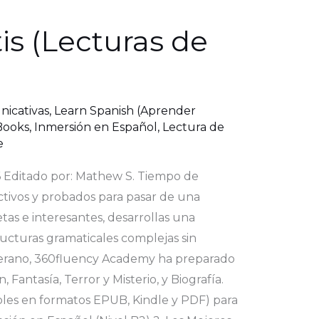
is (Lecturas de
nicativas
,
Learn Spanish (Aprender
Books
,
Inmersión en Español
,
Lectura de
e
26 Editado por: Mathew S. Tiempo de
ctivos y probados para pasar de una
as e interesantes, desarrollas una
ructuras gramaticales complejas sin
 verano, 360fluency Academy ha preparado
Fantasía, Terror y Misterio, y Biografía.
ibles en formatos EPUB, Kindle y PDF) para