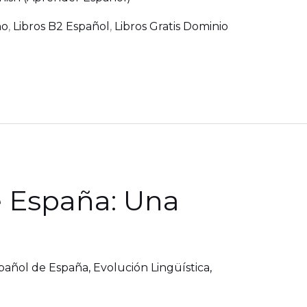
no
,
Libros B2 Español
,
Libros Gratis Dominio
e España: Una
pañol de España
,
Evolución Lingüística
,