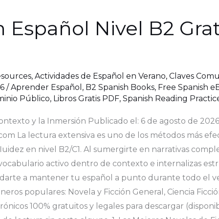
 Español Nivel B2 Grat
esources
,
Actividades de Español en Verano
,
Claves Comu
26
/
Aprender Español
,
B2 Spanish Books
,
Free Spanish e
minio Público
,
Libros Gratis PDF
,
Spanish Reading Practic
Contexto y la Inmersión Publicado el: 6 de agosto de 20
.com La lectura extensiva es uno de los métodos más efe
idez en nivel B2/C1. Al sumergirte en narrativas complet
 vocabulario activo dentro de contexto e internalizas est
ayudarte a mantener tu español a punto durante todo el
eros populares: Novela y Ficción General, Ciencia Ficción, 
rónicos 100% gratuitos y legales para descargar (dispon