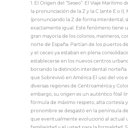
Español
1. El Origen del “Seseo”: El Viaje Marítimo
de
la pronunciación de la Z y la C (ante E o I)
España:
(pronunciando la Z de forma interdental, s
Una
exactamente igual. Este fenómeno tiene una
Historia
gran mayoría de los colonos, marineros, 
de
norte de España. Partían de los puertos del
Dos
y el ceceo ya estaban en plena consolidaci
Mundos
establecerse en los nuevos centros urbanos
borrando la distinción interdental norteña 
que Sobrevivió en América El uso del vos
diversas regiones de Centroamérica y Col
embargo, su origen es un auténtico fósil lin
fórmula de máximo respeto, alta cortesía y 
pronombre se desgastó en la península deb
que eventualmente evolucionó al actual us
familiaridad y el usted para la formalidad. 