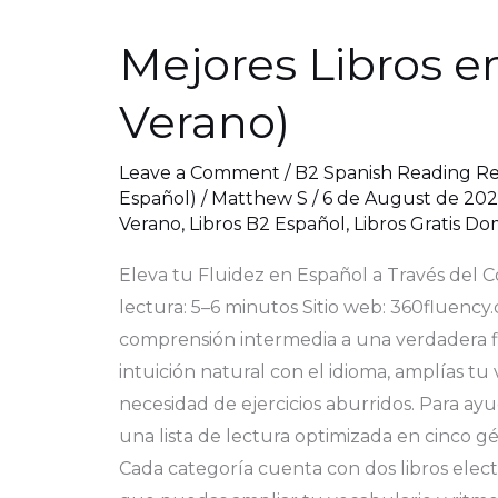
Mejores Libros en
Mejores
Libros
Verano)
en
Español
Leave a Comment
/
B2 Spanish Reading R
Nivel
Español)
/
Matthew S
/
6 de August de 20
B2
Verano
,
Libros B2 Español
,
Libros Gratis Do
Gratis
Eleva tu Fluidez en Español a Través del 
(Lecturas
lectura: 5–6 minutos Sitio web: 360fluency
de
comprensión intermedia a una verdadera flu
Verano)
intuición natural con el idioma, amplías tu
necesidad de ejercicios aburridos. Para 
una lista de lectura optimizada en cinco gén
Cada categoría cuenta con dos libros elect