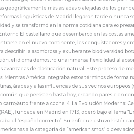
as geográficamente más aisladas o alejadas de los grandes
s reformas lingüísticas de Madrid llegaron tarde o nunca s
dad y se transformó en la norma cotidiana para expresar 
 Entorno El castellano que desembarcó en las costas am
entrarse en el nuevo continente, los conquistadores y cr
ra describir la asombrosa y exuberante biodiversidad botá
tación, el idioma demostró una inmensa flexibilidad al abs
avanzadas de clasificación natural. Este proceso de mest
: Mientras América integraba estos términos de forma n
nas, árabes y a las influencias de sus vecinos europeos (c
 común que persisten hasta hoy, creando pares bien con
 carro/auto frente a coche. 4. La Evolución Moderna: Cent
(RAE), fundada en Madrid en 1713, operó bajo el lema “Li
deraba el “español correcto”. Su enfoque estuvo históric
americanas a la categoría de “americanismos” o desviacion