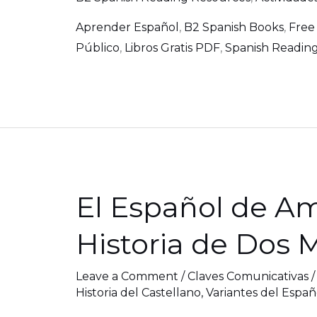
Aprender Español
,
B2 Spanish Books
,
Free
Público
,
Libros Gratis PDF
,
Spanish Reading
El Español de Am
El
Español
Historia de Dos
de
América
Leave a Comment
/
Claves Comunicativas
vs.
Historia del Castellano
,
Variantes del Españ
El