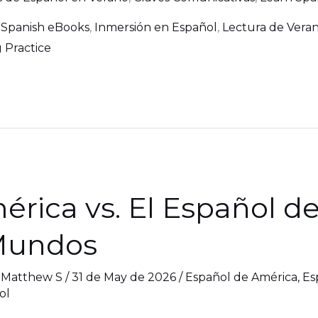
 Spanish eBooks
,
Inmersión en Español
,
Lectura de Vera
 Practice
érica vs. El Español d
 Mundos
/
Matthew S
/
31 de May de 2026
/
Español de América
,
Es
ol