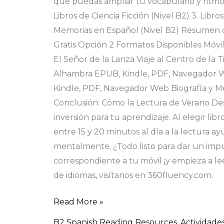
que puedas ampliar tu vocabulario y ritmo d
Libros de Ciencia Ficción (Nivel B2) 3. Libro
Memorias en Español (Nivel B2) Resumen de
Gratis Opción 2 Formatos Disponibles Móvi
El Señor de la Lanza Viaje al Centro de l
Alhambra EPUB, Kindle, PDF, Navegador W
Kindle, PDF, Navegador Web Biografía y M
Conclusión: Cómo la Lectura de Verano Desa
inversión para tu aprendizaje. Al elegir lib
entre 15 y 20 minutos al día a la lectura 
mentalmente. ¿Todo listo para dar un impuls
correspondiente a tu móvil ¡y empieza a le
de idiomas, visítanos en 360fluency.com.
Read More »
B2 Spanish Reading Resources
,
Actividade