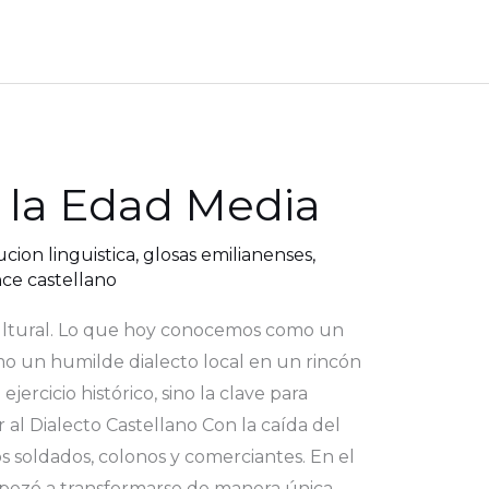
n la Edad Media
cion linguistica
,
glosas emilianenses
,
ce castellano
n cultural. Lo que hoy conocemos como un
o un humilde dialecto local en un rincón
rcicio histórico, sino la clave para
ar al Dialecto Castellano Con la caída del
os soldados, colonos y comerciantes. En el
empezó a transformarse de manera única