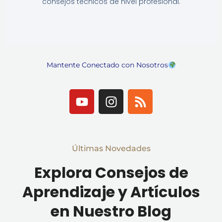
consejos técnicos de nivel profesional.
Mantente Conectado con Nosotros
Y
I
R
o
n
s
u
s
s
t
t
u
a
Últimas Novedades
b
g
e
r
Explora Consejos de
a
Aprendizaje y Artículos
m
en Nuestro Blog