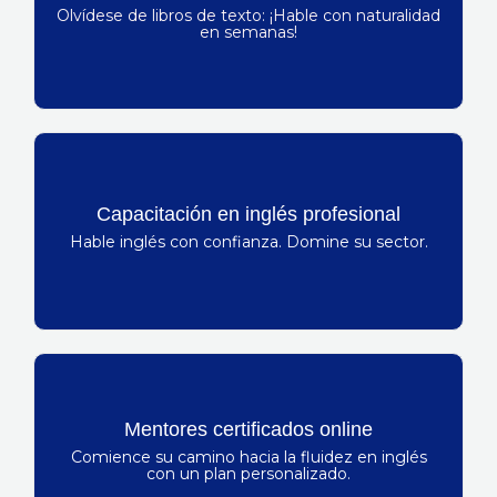
Olvídese de libros de texto: ¡Hable con naturalidad
De principiante a bilingüe
en semanas!
Fluidez en inglés = Ventaja competitiva
Capacitación en inglés profesional
Donde la fluidez en inglés conduce a el éxito
Hable inglés con confianza. Domine su sector.
profesional
Reserve su consulta gratuita
Mentores certificados online
Suene como un nativo más rápido de lo que
Comience su camino hacia la fluidez en inglés
con un plan personalizado.
imagina