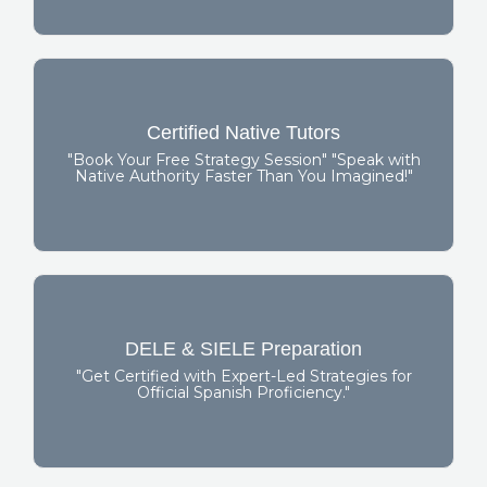
Book a Free Consultation
Certified Native Tutors
"Speak with
"Book Your Free Strategy Session"
"Book Your Free Strategy Session" "Speak with
Native Authority Faster Than You Imagined!"
Native Authority Faster Than You Imagined!"
The Certification
DELE & SIELE Preparation
"The #1 Choice
"Master the DELE & SIELE Exams"
"Get Certified with Expert-Led Strategies for
Official Spanish Proficiency."
for Professional Spanish Certification"