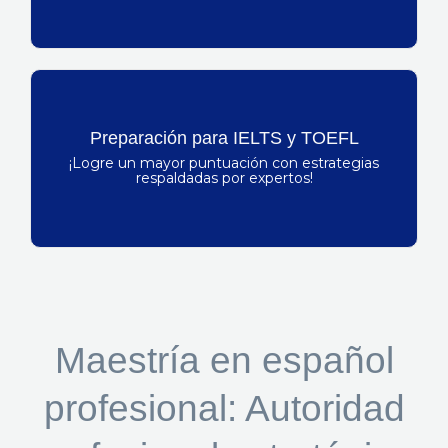
Domine su examen con la ayuda de de
Preparación para IELTS y TOEFL
expertos
¡Logre un mayor puntuación con estrategias
N.º 1 en mejora de puntuación según los
respaldadas por expertos!
estudiantes
Maestría en español
profesional: Autoridad