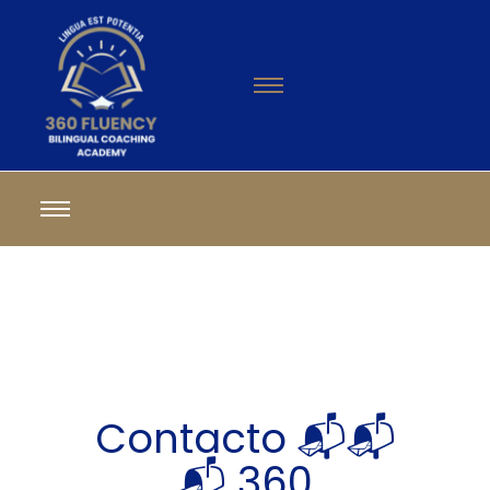
Contacto 📬📬
📬 360