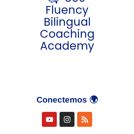
Fluency
Bilingual
Coaching
Academy
Conectemos 🌍
Y
I
R
o
n
s
u
s
s