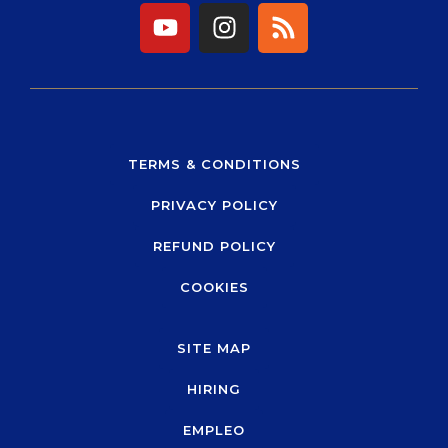
Y
I
R
o
n
s
u
s
s
t
t
u
a
b
g
e
r
TERMS & CONDITIONS
a
PRIVACY POLICY
m
REFUND POLICY
COOKIES
SITE MAP
HIRING
EMPLEO