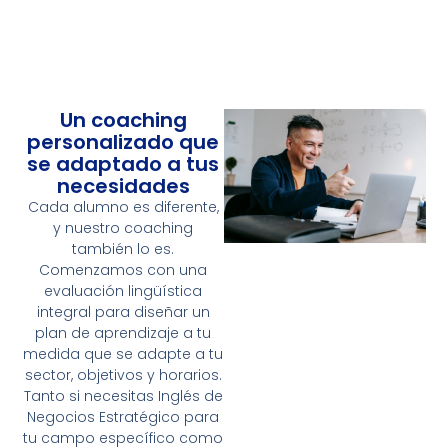
u
s
s
t
t
u
a
b
g
e
r
Un coaching
a
personalizado que
m
se adaptado a tus
necesidades
Cada alumno es diferente,
y nuestro coaching
también lo es.
Comenzamos con una
evaluación lingüística
integral para diseñar un
plan de aprendizaje a tu
medida que se adapte a tu
sector, objetivos y horarios.
Tanto si necesitas Inglés de
Negocios Estratégico para
tu campo específico como